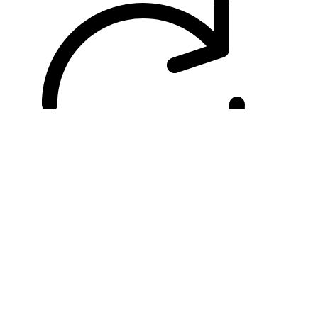
Compare
Реестр МПТ
КОМФОРТ-5 Стол для швейной машины и
оверлока
4.67
3 отзыва
37700,00
₽
Купить
Этот товар имеет несколько
вариаций. Опции можно выбрать на