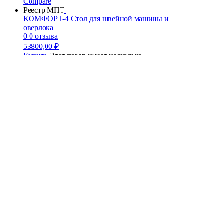
Compare
Реестр МПТ
КОМФОРТ-4 Стол для швейной машины и
оверлока
0
0 отзыва
53800,00
₽
Купить
Этот товар имеет несколько
вариаций. Опции можно выбрать на
странице товара.