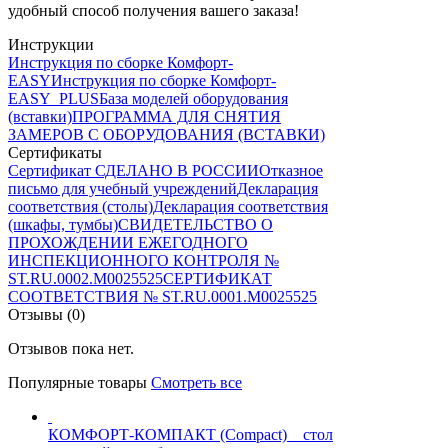
удобный способ получения вашего заказа!
Инструкции
Инструкция по сборке Комфорт-
EASY
Инструкция по сборке Комфорт-
EASY_PLUS
База моделей оборудования
(вставки)
ПРОГРАММА ДЛЯ СНЯТИЯ
ЗАМЕРОВ С ОБОРУДОВАНИЯ (ВСТАВКИ)
Сертификаты
Сертификат СДЕЛАНО В РОССИИ
Отказное
письмо для учебный учреждений
Декларация
соответствия (столы)
Декларация соответствия
(шкафы, тумбы)
СВИДЕТЕЛЬСТВО О
ПРОХОЖДЕНИИ ЕЖЕГОДНОГО
ИНСПЕКЦИОННОГО КОНТРОЛЯ №
ST.RU.0002.M0025525
СЕРТИФИКАТ
СООТВЕТСТВИЯ № ST.RU.0001.M0025525
Отзывы (0)
Отзывов пока нет.
Популярные товары
Смотреть все
КОМФОРТ-КОМПАКТ (Compact) _ cтол