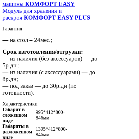
машины
КОМФОРТ
EASY
Модуль для хранения и
раскроя
КОМФОРТ
EASY PLUS
Гарантия
— на стол – 24мес.;
Срок изготовления/отгрузки:
— из наличия (без аксессуаров) — до
5р.дн.;
— из наличия (с аксессуарами) — до
8р.дн;
— под заказ — до 30р.дн (по
готовности).
Характеристики
Габарит в
995*412*800-
сложенном
846мм
виде
Габариты в
1395*412*800-
разложенном
846мм
виде