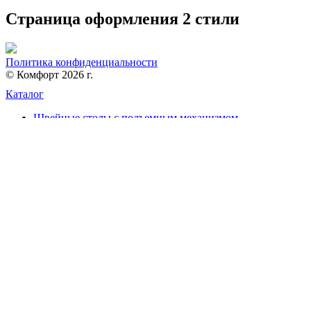
Страница оформления 2 стили
Политика конфиденциальности
© Комфорт 2026 г.
Каталог
Швейные столы с подъемным механизмом
Швейные столы без подъемного механизма
Столы для вязальных машин
Системы хранения
Раскройные столы для ткани
Аксессуары
Мебель для учебных учреждений
Распродажа
Информация
Доставка
Кредит/рассрочка
Условия гарантии
Возврат товара