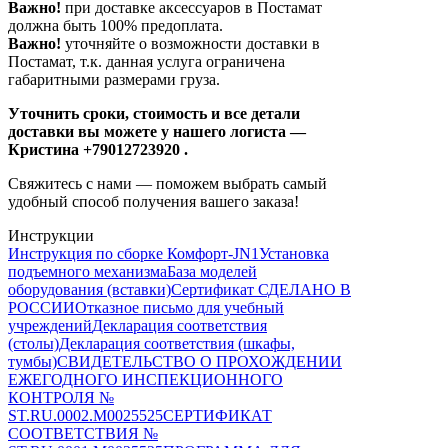
Важно!
при доставке аксессуаров в Постамат
должна быть 100% предоплата.
Важно!
уточняйте о возможности доставки в
Постамат, т.к. данная услуга ограничена
габаритными размерами груза.
Уточнить сроки, стоимость и все детали
доставки вы можете у нашего логиста —
Кристина +79012723920 .
Свяжитесь с нами — поможем выбрать самый
удобный способ получения вашего заказа!
Инструкции
Инструкция по сборке Комфорт-JN1
Установка
подъемного механизма
База моделей
оборудования (вставки)
Сертификат СДЕЛАНО В
РОССИИ
Отказное письмо для учебный
учреждений
Декларация соответствия
(столы)
Декларация соответствия (шкафы,
тумбы)
СВИДЕТЕЛЬСТВО О ПРОХОЖДЕНИИ
ЕЖЕГОДНОГО ИНСПЕКЦИОННОГО
КОНТРОЛЯ №
ST.RU.0002.M0025525
СЕРТИФИКАТ
СООТВЕТСТВИЯ №