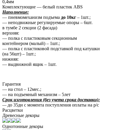
0,4мм
Комплектующие — белый пластик ABS
Наполнение:
— пневмомеханизм подъема
до 10кг
– 1шт.;
— неподвижные регулируемые опоры – 6шт.
в тумбе 2 секции (2 фасада)
верхняя:
— полка с пластиковым секционным
контейнером (малый) – 1шт.;
— полка с пластиковой подставкой под катушки
(на 56шт) – 1шт.;
нижняя:
— выдвижной ящик – 1шт.
Гарантия
— на стол – 12мес.;
— на подъемный механизм – 5лет
Срок изготовления (без учета срока доставки):
—
до 35дн с момента поступления оплаты на р/с
Расцветки
Древесные декоры
Однотонные декоры