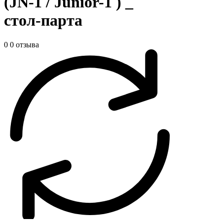
(JN-1 / Junior-1 ) _
стол-парта
0
0 отзыва