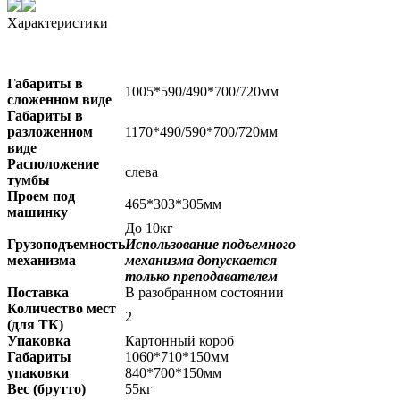
Характеристики
Габариты в
1005*590/490*700/720мм
сложенном виде
Габариты в
разложенном
1170*490/590*700/720мм
виде
Расположение
слева
тумбы
Проем под
465*303*305мм
машинку
До 10кг
Грузоподъемность
Использование подъемного
механизма
механизма допускается
только преподавателем
Поставка
В разобранном состоянии
Количество мест
2
(для ТК)
Упаковка
Картонный короб
Габариты
1060*710*150мм
упаковки
840*700*150мм
Вес (брутто)
55кг