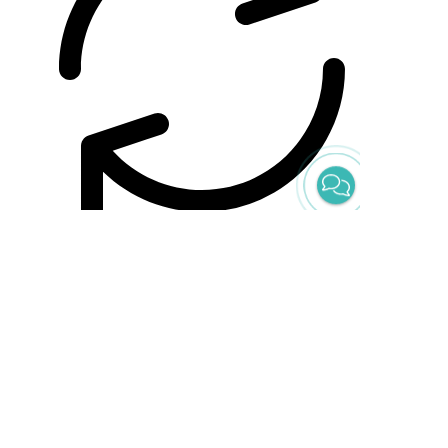
Compare
Реестр МПТ
КОМФОРТ-4 Стол для швейной машины и
оверлока
0
0 отзыва
53800,00
₽
Купить
Этот товар имеет несколько
вариаций. Опции можно выбрать на
странице товара.